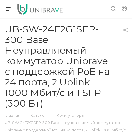
UB-SW-24F2G1SFP-
300 Base
Неуправляемый
коммутатор Unibrave
с поддержкой PoE на
24 порта, 2 Uplink
1000 Мбит/c и 1 SFP
(300 Вт)
—
—
—
Главная
Каталог
Коммутаторы
UB-SW-24F2G1SFP-300 Base Неуправляемый коммутатор
Unibrave с поддержкой PoE на 24 порта, 2 Uplink 1000 Мбит/c